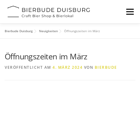
Zum
Inhalt
Menü
springen
Bierbude Duisburg
Neuigkeiten
Öffnungszeiten im März
START
BIERFESTIVAL
EVENTS
INFOS
Öffnungszeiten im März
KONTAKT
VERÖFFENTLICHT AM
4. MÄRZ 2024
VON
BIERBUDE