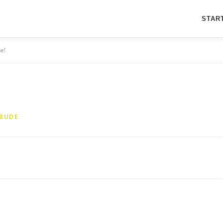
STAR
e!
RBUDE