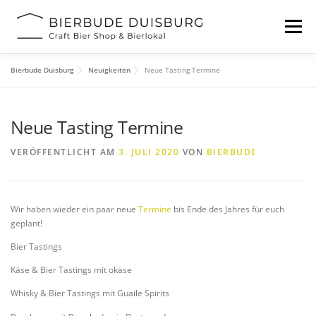
Zum
Inhalt
Menü
springen
Bierbude Duisburg
Neuigkeiten
Neue Tasting Termine
START
BIERFESTIVAL
EVENTS
INFOS
Neue Tasting Termine
KONTAKT
VERÖFFENTLICHT AM
3. JULI 2020
VON
BIERBUDE
Wir haben wieder ein paar neue
Termine
bis Ende des Jahres für euch
geplant!
Bier Tastings
Käse & Bier Tastings mit okäse
Whisky & Bier Tastings mit Guaile Spirits