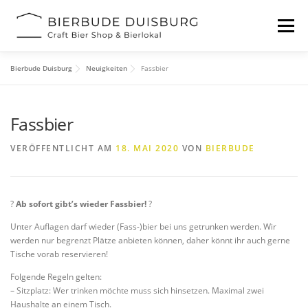
Zum
Inhalt
Menü
springen
Bierbude Duisburg
Neuigkeiten
Fassbier
START
BIERFESTIVAL
EVENTS
INFOS
Fassbier
KONTAKT
VERÖFFENTLICHT AM
18. MAI 2020
VON
BIERBUDE
?
Ab sofort gibt’s wieder Fassbier!
?
Unter Auflagen darf wieder (Fass-)bier bei uns getrunken werden. Wir
werden nur begrenzt Plätze anbieten können, daher könnt ihr auch gerne
Tische vorab reservieren!
Folgende Regeln gelten:
– Sitzplatz: Wer trinken möchte muss sich hinsetzen. Maximal zwei
Haushalte an einem Tisch.