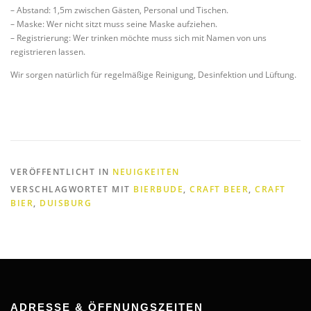
– Abstand: 1,5m zwischen Gästen, Personal und Tischen.
– Maske: Wer nicht sitzt muss seine Maske aufziehen.
– Registrierung: Wer trinken möchte muss sich mit Namen von uns
registrieren lassen.
Wir sorgen natürlich für regelmäßige Reinigung, Desinfektion und Lüftung.
VERÖFFENTLICHT IN
NEUIGKEITEN
VERSCHLAGWORTET MIT
BIERBUDE
,
CRAFT BEER
,
CRAFT
BIER
,
DUISBURG
ADRESSE & ÖFFNUNGSZEITEN