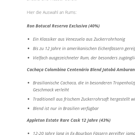
Hier die Auswahl an Rums:
Ron Botucal Reserva Exclusiva (40%)
Ein Klassiker aus Venezuela aus Zuckerrohrhonig
Bis zu 12 Jahre in amerikanischen Eichenfässern gereif
Vielfach ausgezeichneter Rum, der besonders zugänglich
Cachaça Colombina Centenário Blend Jatobá Amburan
Brasilianische Cachaca, die in besonderen Tropenholz
Geschmack verleiht
Traditionell aus frischem Zuckerrohrsaft hergestellt w
Blend ist nur in Brasilien verfügbar
Appleton Estate Rare Cask 12 Jahre (43%)
12-20 Jahre lang in Ex-Bourbon Fässern gereifter ja