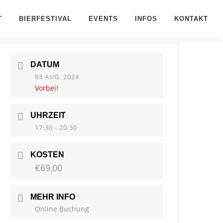
T
BIERFESTIVAL
EVENTS
INFOS
KONTAKT
DATUM
03 AUG. 2024
Vorbei!
UHRZEIT
17:30 - 20:30
KOSTEN
€69,00
MEHR INFO
Online Buchung