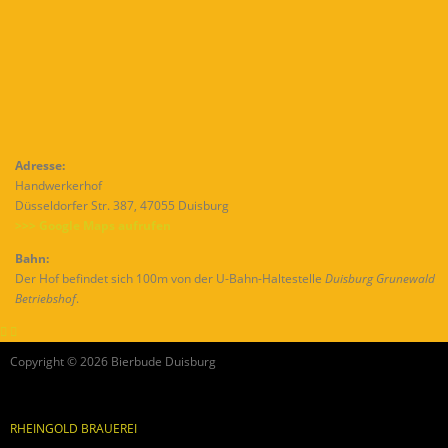
Adresse:
Handwerkerhof
Düsseldorfer Str. 387, 47055 Duisburg
>>> Google Maps aufrufen
Bahn:
Der Hof befindet sich 100m von der U-Bahn-Haltestelle
Duisburg Grunewald
Betriebshof
.
Copyright © 2026 Bierbude Duisburg
RHEINGOLD BRAUEREI