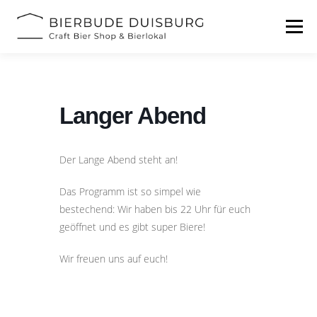
Zum
Inhalt
Menü
springen
START
BIERFESTIVAL
EVENTS
INFOS
Langer Abend
KONTAKT
Der Lange Abend steht an!
Das Programm ist so simpel wie
bestechend: Wir haben bis 22 Uhr für euch
geöffnet und es gibt super Biere!
Wir freuen uns auf euch!