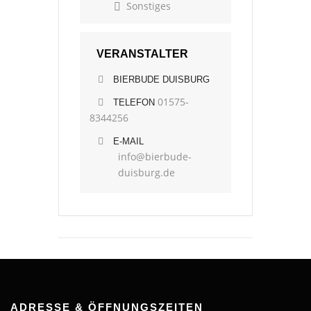
Sonstiges
VERANSTALTER
BIERBUDE DUISBURG
01575-
TELEFON
8344256
E-MAIL
info@bierbude-
duisburg.de
ADRESSE & ÖFFNUNGSZEITEN