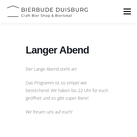
Zum
Inhalt
Menü
springen
START
BIERFESTIVAL
EVENTS
INFOS
Langer Abend
KONTAKT
Der Lange Abend steht an!
Das Programm ist so simpel wie
bestechend: Wir haben bis 22 Uhr für euch
geöffnet und es gibt super Biere!
Wir freuen uns auf euch!