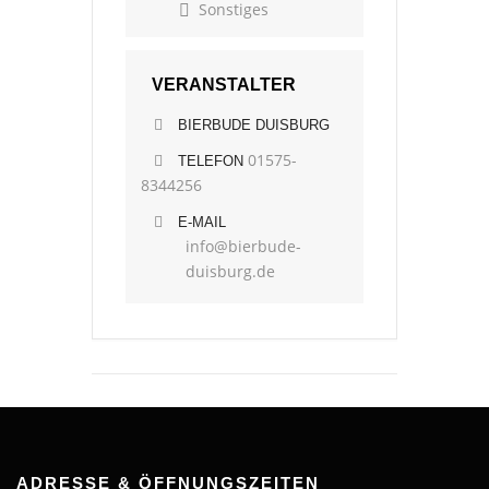
Sonstiges
VERANSTALTER
BIERBUDE DUISBURG
01575-
TELEFON
8344256
E-MAIL
info@bierbude-
duisburg.de
ADRESSE & ÖFFNUNGSZEITEN