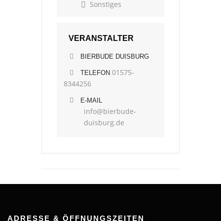
Sonstiges
VERANSTALTER
BIERBUDE DUISBURG
01575-
TELEFON
8344256
E-MAIL
info@bierbude-
duisburg.de
ADRESSE & ÖFFNUNGSZEITEN