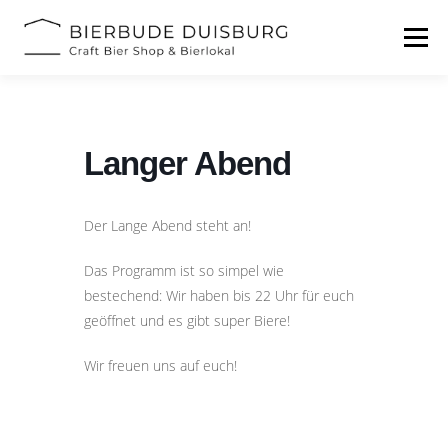
Zum
Inhalt
Menü
springen
START
BIERFESTIVAL
EVENTS
INFOS
Langer Abend
KONTAKT
Der Lange Abend steht an!
Das Programm ist so simpel wie
bestechend: Wir haben bis 22 Uhr für euch
geöffnet und es gibt super Biere!
Wir freuen uns auf euch!