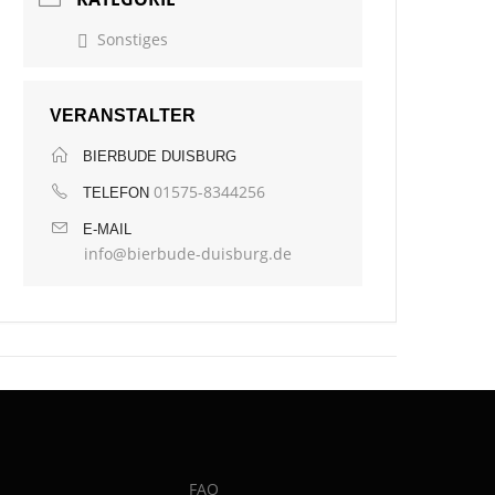
Sonstiges
VERANSTALTER
BIERBUDE DUISBURG
01575-8344256
TELEFON
E-MAIL
info@bierbude-duisburg.de
FAQ