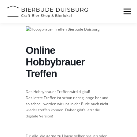
Zum
Inhalt
Menü
springen
START
BIERFESTIVAL
EVENTS
INFOS
Online
KONTAKT
Hobbybrauer
Treffen
Das Hobbybrauer Treffen wird digital!
Das letzte Treffen ist schon richtig lange her und
so schnell werden wir uns in der Bude auch nicht
wieder treffen können. Daher gibt’s jetzt die
digitale Version!
Für alle, die gerne zu Hause selber brauen oder