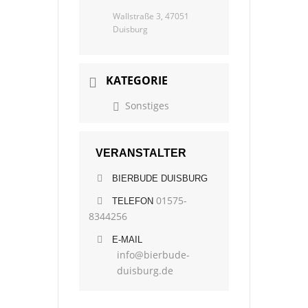
Wallstraße 3, 47051
Duisburg
KATEGORIE
Sonstiges
VERANSTALTER
BIERBUDE DUISBURG
01575-
TELEFON
8344256
E-MAIL
info@bierbude-
duisburg.de