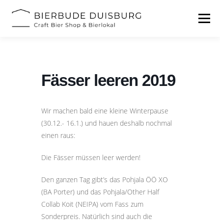
Zum
Inhalt
Menü
springen
START
BIERFESTIVAL
EVENTS
INFOS
Fässer leeren 2019
KONTAKT
Wir machen bald eine kleine Winterpause
(30.12.- 16.1.) und hauen deshalb nochmal
einen raus:
Die Fässer müssen leer werden!
Den ganzen Tag gibt’s das Pohjala ÖÖ XO
(BA Porter) und das Pohjala/Other Half
Collab Koit (NEIPA) vom Fass zum
Sonderpreis. Natürlich sind auch die