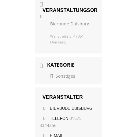
VERANSTALTUNGSOR
T
Bierbude Duisburg
Wallstraße 3, 47051
Duisburg
KATEGORIE
Sonstiges
VERANSTALTER
BIERBUDE DUISBURG
01575-
TELEFON
8344256
E-MAIL