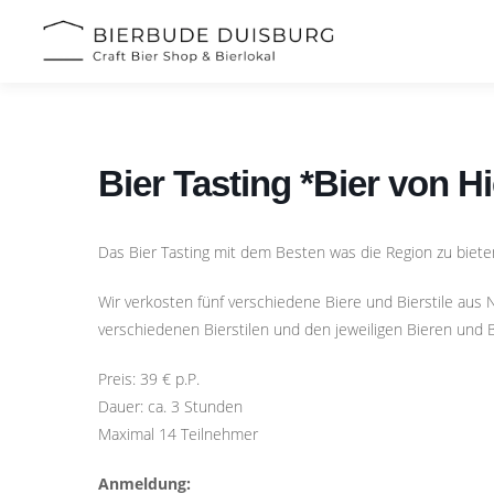
Zum
Inhalt
springen
Bier Tasting *Bier von H
Das Bier Tasting mit dem Besten was die Region zu biete
Wir verkosten fünf verschiedene Biere und Bierstile aus
verschiedenen Bierstilen und den jeweiligen Bieren und 
Preis: 39 € p.P.
Dauer: ca. 3 Stunden
Maximal 14 Teilnehmer
Anmeldung: