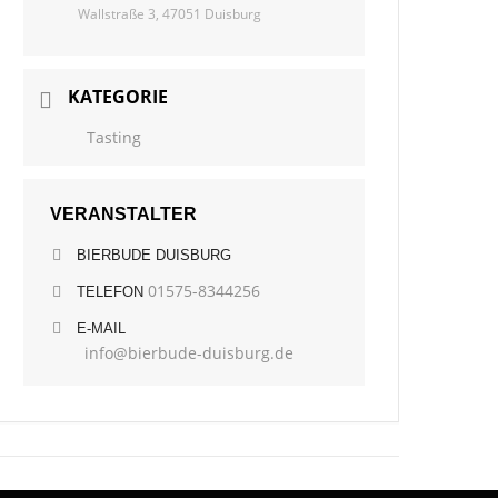
Wallstraße 3, 47051 Duisburg
KATEGORIE
Tasting
VERANSTALTER
BIERBUDE DUISBURG
01575-8344256
TELEFON
E-MAIL
info@bierbude-duisburg.de