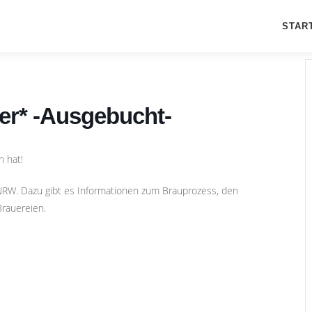
STAR
ier* -Ausgebucht-
n hat!
 NRW. Dazu gibt es Informationen zum Brauprozess, den
Brauereien.