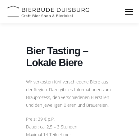
Zum
Inhalt
Menü
springen
START
BIERFESTIVAL
EVENTS
INFOS
Bier Tasting –
KONTAKT
Lokale Biere
Wir verkosten fünf verschiedene Biere aus
der Region. Dazu gibt es Informationen zum
Brauprozess, den verschiedenen Bierstilen
und den jeweiligen Bieren und Brauereien.
Preis: 39 € p.P.
Dauer: ca. 2,5 – 3 Stunden
Maximal 14 Teilnehmer