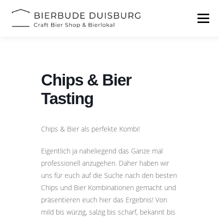
Zum
Inhalt
Menü
springen
START
BIERFESTIVAL
EVENTS
INFOS
Chips & Bier
KONTAKT
Tasting
Chips & Bier als perfekte Kombi!
Eigentlich ja naheliegend das Ganze mal
professionell anzugehen. Daher haben wir
uns für euch auf die Suche nach den besten
Chips und Bier Kombinationen gemacht und
präsentieren euch hier das Ergebnis! Von
mild bis würzig, salzig bis scharf, bekannt bis