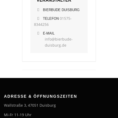
VERANSTALTER
BIERBUDE DUISBURG
01575-
TELEFON
8344256
E-MAIL
info@bierbude-
duisburg.de
ADRESSE & ÖFFNUNGSZEITEN
Wallstraße 3, 47051 Duisburg
Mi-Fr 11-19 Uhr