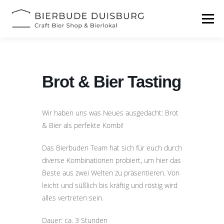
Zum
Inhalt
Menü
springen
START
BIERFESTIVAL
EVENTS
INFOS
Brot & Bier Tasting
KONTAKT
Wir haben uns was Neues ausgedacht: Brot
& Bier als perfekte Kombi!
Das Bierbuden Team hat sich für euch durch
diverse Kombinationen probiert, um hier das
Beste aus zwei Welten zu präsentieren. Von
leicht und süßlich bis kräftig und röstig wird
alles vertreten sein.
Dauer: ca. 3 Stunden