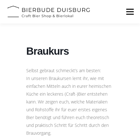
Zum
Inhalt
Menü
springen
START
BIERFESTIVAL
EVENTS
INFOS
Braukurs
KONTAKT
Selbst gebraut schmeckt’s am besten:
In unseren Braukursen lernt ihr, wie mit
einfachen Mitteln auch in eurer heimischen
Küche ein leckeres (Craft-)Bier entstehen
kann. Wir zeigen euch, welche Materialien
und Rohstoffe ihr für euer erstes eigenes
Bier benötigt und führen euch theoretisch
und praktisch Schritt für Schritt durch den
Brauvorgang.