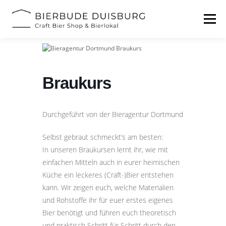
Zum
Inhalt
Menü
springen
START
BIERFESTIVAL
EVENTS
INFOS
Braukurs
KONTAKT
Durchgeführt von der Bieragentur Dortmund
Selbst gebraut schmeckt’s am besten:
In unseren Braukursen lernt ihr, wie mit
einfachen Mitteln auch in eurer heimischen
Küche ein leckeres (Craft-)Bier entstehen
kann. Wir zeigen euch, welche Materialien
und Rohstoffe ihr für euer erstes eigenes
Bier benötigt und führen euch theoretisch
und praktisch Schritt für Schritt durch den