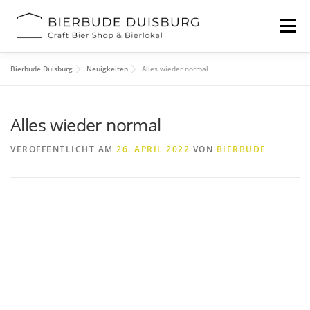
Zum
Inhalt
Menü
springen
Bierbude Duisburg
Neuigkeiten
Alles wieder normal
START
BIERFESTIVAL
EVENTS
INFOS
Alles wieder normal
KONTAKT
VERÖFFENTLICHT AM
26. APRIL 2022
VON
BIERBUDE