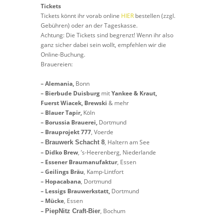
Tickets
Tickets könnt ihr vorab online
HIER
bestellen (zzgl.
Gebühren) oder an der Tageskasse.
Achtung: Die Tickets sind begrenzt! Wenn ihr also
ganz sicher dabei sein wollt, empfehlen wir die
Online-Buchung.
Brauereien:
– Alemania,
Bonn
– Bierbude Duisburg
mit
Yankee & Kraut,
Fuerst Wiacek, Brewski
& mehr
– Blauer Tapir,
Köln
– Borussia Brauerei,
Dortmund
– Brauprojekt 777
, Voerde
–
, Haltern am See
Brauwerk Schacht 8
–
Didko Brew
,
’s-Heerenberg, Niederlande
–
Essener Braumanufaktur
, Essen
–
Geilings Bräu
, Kamp-Lintfort
– Hopacabana
, Dortmund
–
Lessigs Brauwerkstatt,
Dortmund
– Mücke
, Essen
–
, Bochum
PiepNitz Craft-Bier