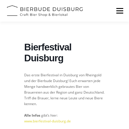
Zum
Inhalt
Menü
springen
START
BIERFESTIVAL
EVENTS
INFOS
Bierfestival
KONTAKT
Duisburg
Das erste Bierfestival in Duisburg von Rheingold
und der Bierbude Duisburg! Euch erwarten jede
Menge handwerklich gebrautes Bier von
Brauereien aus der Region und ganz Deutschland.
Triff die Brauer, lerne neue Leute und neue Biere
kennen.
Alle Infos
gibt’s hier:
www.bierfestival-duisburg.de